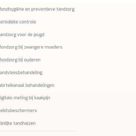
ondhygiëne en preventieve tandzorg
eriodieke controle
andzorg voor de jeugd
ondzorg bij zwangere moeders
ondzorg bij ouderen
andvleesbehandeling
ortelkanaal behandelingen
igitale meting bij kaakpijn
Gebitsbeschermers
ijnlijke tandhalzen