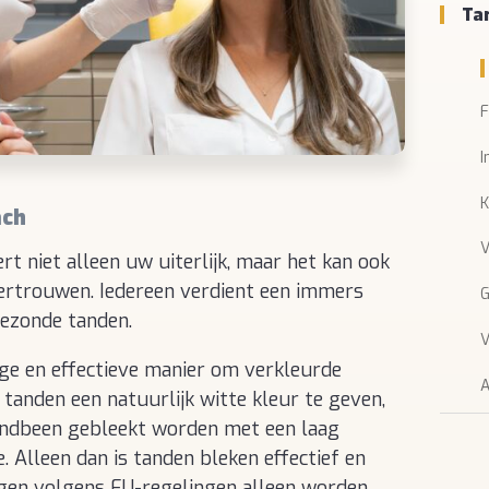
Ta
F
I
K
ach
V
t niet alleen uw uiterlijk, maar het kan ook
ertrouwen. Iedereen verdient een immers
G
gezonde tanden.
V
ge en effectieve manier om verkleurde
A
tanden een natuurlijk witte kleur te geven,
ndbeen gebleekt worden met een laag
 Alleen dan is tanden bleken effectief en
ogen volgens EU-regelingen alleen worden