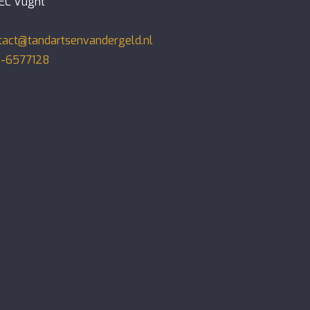
EC Vught
tact@tandartsenvandergeld.nl
-6577128