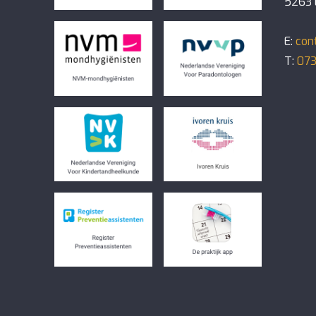
5263 
E:
con
T:
073