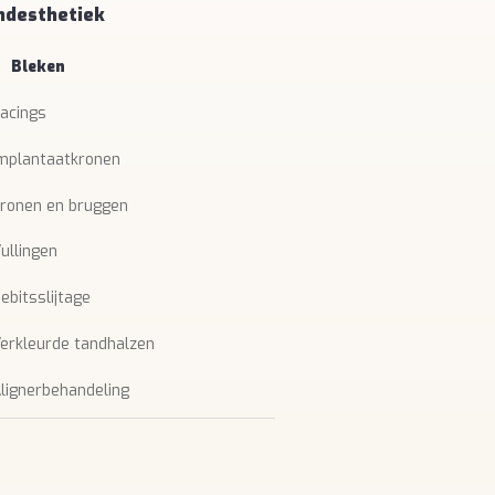
ndesthetiek
Bleken
acings
mplantaatkronen
ronen en bruggen
ullingen
ebitsslijtage
erkleurde tandhalzen
lignerbehandeling