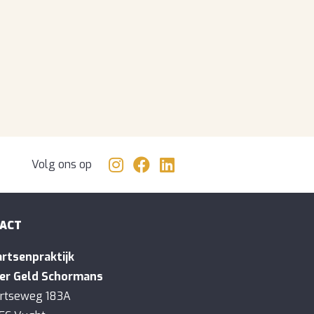
Volg ons op
ACT
rtsenpraktijk
er Geld Schormans
irtseweg 183A