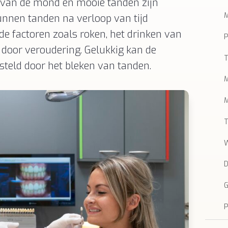
g van de mond en mooie tanden zijn
M
kunnen tanden na verloop van tijd
de factoren zoals roken, het drinken van
P
g door veroudering. Gelukkig kan de
T
steld door het bleken van tanden.
M
M
T
W
D
P