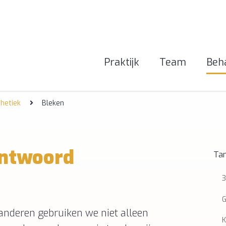
Praktijk
Team
Beh
hetiek
Bleken
antwoord
Ta
3
G
nderen gebruiken we niet alleen
K