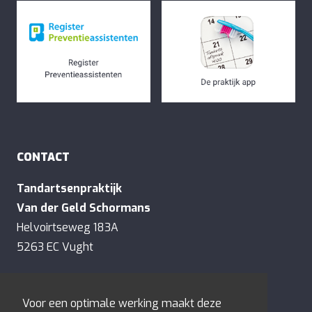
CONTACT
Tandartsenpraktijk
Van der Geld Schormans
Helvoirtseweg 183A
5263 EC Vught
E:
contact@tandartsenvandergeld.nl
Voor een optimale werking maakt deze
T:
073-6577128