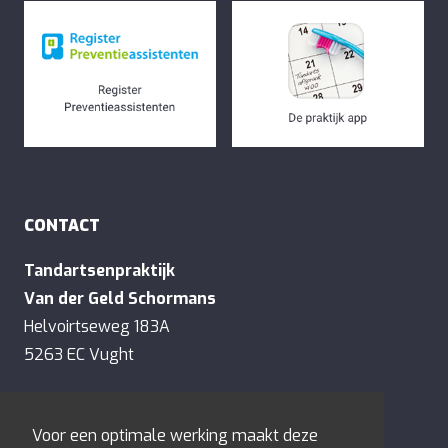
CONTACT
Tandartsenpraktijk
Van der Geld Schormans
Helvoirtseweg 183A
5263 EC Vught
E:
contact@tandartsenvandergeld.nl
Voor een optimale werking maakt deze
T:
073-6577128