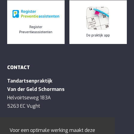
CONTACT
Tandartsenpraktijk
Van der Geld Schormans
Helvoirtseweg 183A
5263 EC Vught
E:
contact@tandartsenvandergeld.nl
Voor een optimale werking maakt deze
T:
073-6577128