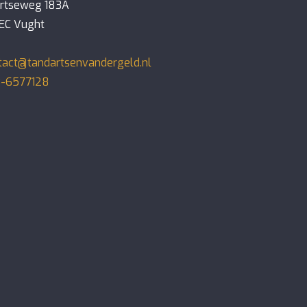
irtseweg 183A
EC Vught
tact@tandartsenvandergeld.nl
-6577128