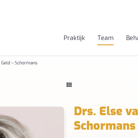
Praktijk
Team
Beh
r Geld – Schormans
Drs. Else v
Schormans