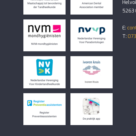
Helvo
5263 
E:
con
T:
073