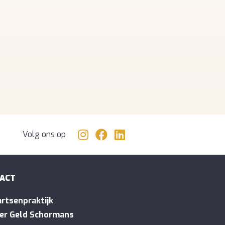
Volg ons op
ACT
rtsenpraktijk
er Geld Schormans