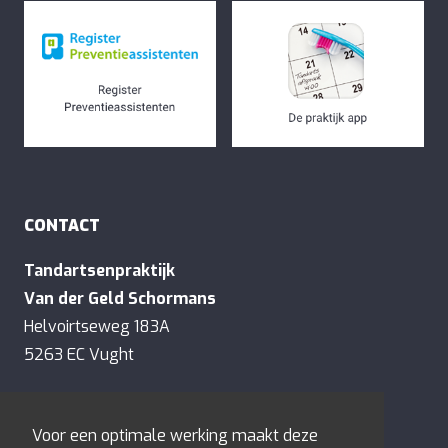
CONTACT
Tandartsenpraktijk
Van der Geld Schormans
Helvoirtseweg 183A
5263 EC Vught
E:
contact@tandartsenvandergeld.nl
Voor een optimale werking maakt deze
T:
073-6577128