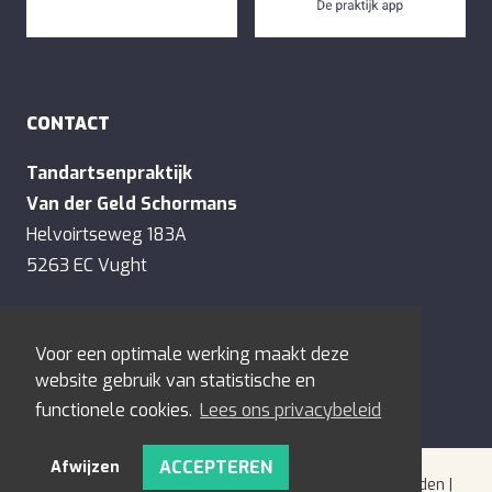
CONTACT
Tandartsenpraktijk
Van der Geld Schormans
Helvoirtseweg 183A
5263 EC Vught
E:
contact@tandartsenvandergeld.nl
Voor een optimale werking maakt deze
T:
073-6577128
website gebruik van statistische en
functionele cookies.
Lees ons privacybeleid
ACCEPTEREN
Afwijzen
© tandartsenvandergeld.nl | Alle rechten voorbehouden |