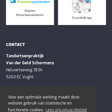
CONTACT
Tandartsenpraktijk
Van der Geld Schormans
Helvoirtseweg 183A
5263 EC Vught
E:
contact@tandartsenvandergeld.nl
Voor een optimale werking maakt deze
T:
073-6577128
website gebruik van statistische en
functionele cookies.
Lees ons privacybeleid